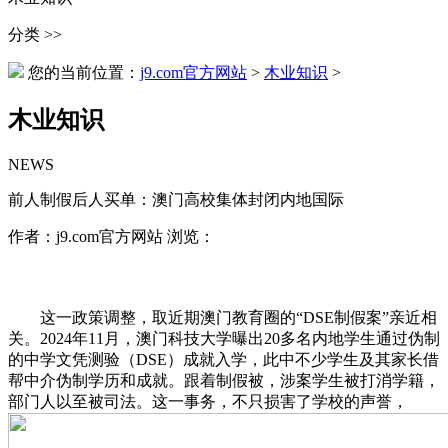
分类 >>
您的当前位置：
j9.com官方网站
>
木业知识
>
木业知识
NEWS
前人制假后人买单：澳门高校集体封闭内地国际
作者：j9.com官方网站 浏览：
这一政策调整，取近期澳门教育圈的“DSE制假案”亲近相
关。2024年11月，澳门科技大学曝出20多名内地学生通过伪制
的中学文凭测验（DSE）成就入学，此中不少学生及其家长借
帮中介伪制学历和成就。跟着制假被，涉案学生被打消学籍，
部门人以至被司法。这一事务，不只损害了学校的声誉，