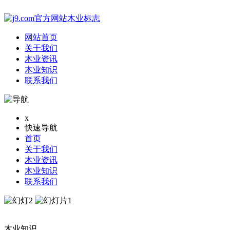
网站首页
关于我们
木业资讯
木业知识
联系我们
x
快速导航
首页
关于我们
木业资讯
木业知识
联系我们
木业知识