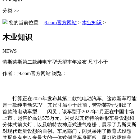
分类 >>
您的当前位置：
j9.com官方网站
>
木业知识
>
木业知识
NEWS
劳斯莱斯第二款纯电车型无望本年发布 尺寸小于
作者：j9.com官方网站 浏览：
打算正在2025年发布其第二款纯电动汽车。这款新车可能
是一款纯电动SUV，其尺寸虽小于此前，劳斯莱斯已推出了
首款纯电动车型——闪灵，该车型于2022年1月正在中国市场
上市，起售价高达575万元。闪灵以其奇特的锥形车身设想和
分体式前大灯，以及帕特农神庙式进气格栅，展示了劳斯莱斯
对现代逛艇设想的自创。车尾部门，闪灵采用了掀背式设想，
并配备有史以来最大的一体式侧后车身面板，尾灯玲珑精美，