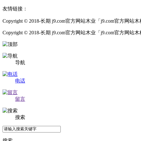
友情链接：
Copyright © 2018-长期 j9.com官方网站木业「j9.com官方网站木材经营
Copyright © 2018-长期 j9.com官方网站木业「j9.com官方网站木材经营
导航
电话
留言
搜索
搜索