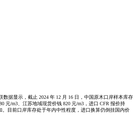
数据显示，截止 2024 年 12 月 16 日，中国原木口岸样本库存
80 元/m3、江苏地域现货价钱 820 元/m3，进口 CFR 报价持
度添加。目前口岸库存处于年内中性程度，进口换算仍倒挂国内价