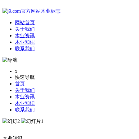
网站首页
关于我们
木业资讯
木业知识
联系我们
x
快速导航
首页
关于我们
木业资讯
木业知识
联系我们
木业知识