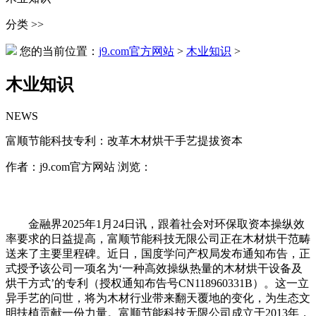
分类 >>
您的当前位置：
j9.com官方网站
>
木业知识
>
木业知识
NEWS
富顺节能科技专利：改革木材烘干手艺提拔资本
作者：j9.com官方网站 浏览：
金融界2025年1月24日讯，跟着社会对环保取资本操纵效
率要求的日益提高，富顺节能科技无限公司正在木材烘干范畴
送来了主要里程碑。近日，国度学问产权局发布通知布告，正
式授予该公司一项名为‘一种高效操纵热量的木材烘干设备及
烘干方式’的专利（授权通知布告号CN118960331B）。这一立
异手艺的问世，将为木材行业带来翻天覆地的变化，为生态文
明扶植贡献一份力量。富顺节能科技无限公司成立于2013年，