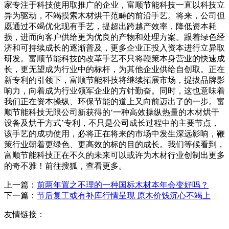
家专注于科技使用取推广的企业，富顺节能科技一直以科技立
异为驱动，不竭摸索木材烘干范畴的前沿手艺。将来，公司但
愿通过不竭优化现有手艺，提超出跨越产效率，降低资本耗
损，进而向客户供给更为优良的产物和处理方案。跟着绿色经
济和可持续成长的逐渐普及，更多企业正投入资本进行立异取
研发。富顺节能科技的改革手艺不只将鞭策本身营业的快速成
长，更无望成为行业中的标杆，为其他企业供给自创取。正在
新专利的引领下，富顺节能科技将继续拓展市场，提拔品牌影
响力，向着成为行业领军企业的方针勤奋。同时，这也意味着
我们正在资本操纵、环保节能的道上又向前迈出了的一步。富
顺节能科技无限公司新获得的‘一种高效操纵热量的木材烘干
设备及烘干方式’专利，不只是公司成长过程中的主要节点，
该手艺的成功使用，必将正在将来的市场中发生深远影响，鞭
策行业朝着更绿色、更高效的标的目的成长。我们等候看到，
富顺节能科技正在不久的未来可以或许为木材行业创制出更多
的奇不雅！前往搜狐，查看更多。
上一篇：
前两年置之不理的一种国标木材本年会变好吗？
下一篇：
节后复工或有补库行情呈现 原木价钱沉心不竭上
友情链接：