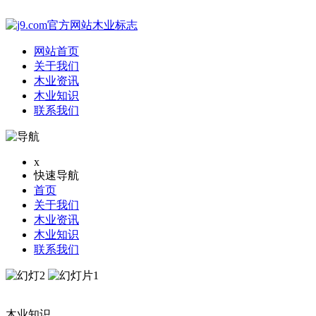
网站首页
关于我们
木业资讯
木业知识
联系我们
x
快速导航
首页
关于我们
木业资讯
木业知识
联系我们
木业知识