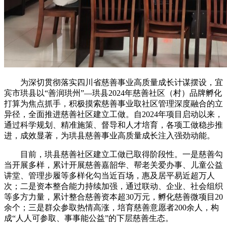
为深切贯彻落实四川省慈善事业高质量成长计谋摆设，宜
宾市珙县以“善润珙州”—珙县2024年慈善社区（村）品牌孵化
打算为焦点抓手，积极摸索慈善事业取社区管理深度融合的立
异径，全面推进慈善社区建立工做。自2024年项目启动以来，
通过科学规划、精准施策、督导和人才培育，各项工做稳步推
进，成效显著，为珙县慈善事业高质量成长注入强劲动能。
目前，珙县慈善社区建立工做已取得阶段性。一是慈善勾
当开展多样，累计开展慈善嘉韶华、帮老关爱办事、儿童公益
讲堂、管理步履等多样化勾当近百场，惠及居平易近超万人
次；二是资本整合能力持续加强，通过联动、企业、社会组织
等多方力量，累计整合慈善资本超30万元，孵化慈善微项目20
余个；三是群众参取热情高涨，培育慈善意愿者200余人，构
成“人人可参取、事事能公益”的下层慈善生态。