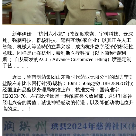
新年伊始，“杭州六小龙”（指深度求索、宇树科技、云深
处、强脑科技、群核科技、逛科互动6家企业）以其正在人工
智能、机械人等范畴的立异兴起，成为杭州数字经济的标记性
意味。同样是正在杭州，泰利斯医疗科技（以下简称“泰利
斯”）自从研发的ACJ（Advance Customized Jetting）喷墨定制
手艺，。。。
近日，鲁南制药集团山东新时代药业无限公司的因力宁®
盐酸左布比卡因打针液(规格：10ml：50mg(按C18H28N2O计))
经国度药品监视办理局核准上市，核准文号：国药准字
H20253476。左布比卡因是一种酰胺类长效局部，通过升高神
经电兴奋的阈值，减慢神经感动的传送，以及降低动做电位升
高的速。。！