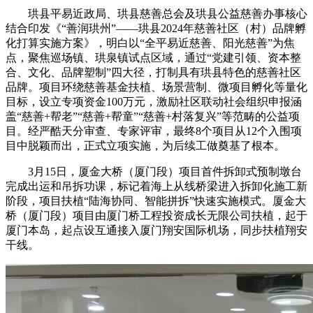
珙县平易近政局、珙县慈善总会及珙县公益慈善办事核心
结合印发《“善润珙州”——珙县2024年慈善社区（村）品牌孵
化打算实施方案》，明白以“全平易近慈善、阳光慈善”为焦
点，聚焦巡场镇、珙泉镇试点区域，通过“党建引领、资本整
合、文化、品牌塑制”四大径，打制具有珙县特色的慈善社区
品牌。项目环绕慈善基金扶植、场景营制、微项目孵化等量化
目标，设立专项资金100万元，激励社区联动社会组织申报涵
盖“慈善+帮老”“慈善+帮童”“慈善+村落复兴”等范畴的公益项
目。经严酷天分审查、专家评审，最终8个项目从12个入围项
目中脱颖而出，正式立项实施，为后续工做奠基了根本。
3月15日，厦金大桥（厦门段）项目首件拆卸式预制墩台
完成出运和吊拆功课，标记着海上从线桥梁进入拆卸化施工新
阶段，项目扶植“陆海协同、智能拼拆”快速实施模式。厦金大
桥（厦门段）项目由厦门桥工程投资成长无限公司扶植，起于
厦门本岛，起点设互通接入厦门翔安国际机场，同步扶植翔安
干线。