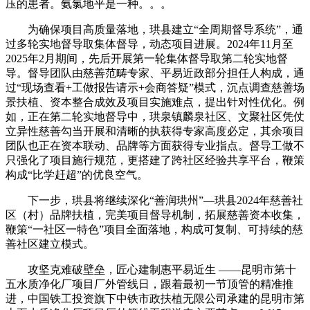
压的患者。氨氯地平是一种。。。
为确保项目高质量落地，珙县建立“全周期督导系统”，通
过多轮实地督导取集体督导，动态项目进展。2024年11月至
2025年2月期间，先后开展第一轮集体督导取第二轮实地督
导。督导团队由慈善范畴专家、平易近政部分担任人构成，通
过“现场查看+工做报告请示+会商答疑”模式，沉点调查慈善场
景扶植、资本整合成效及项目实施难点，提出针对性优化。例
如，正在第二轮实地督导中，珙泉镇麟泉社区、文聚社区凭仗
立异性慈善勾当开展和清晰的执获得专家高度必定，其余项目
团队也正在资本联动、品牌等方面获得专业指点。督导工做不
只强化了项目施行规范，更搭建了跨社区经验共享平台，鞭策
构成“比学赶超”的优良空气。
下一步，珙县将继续深化“善润珙州”—珙县2024年慈善社
区（村）品牌扶植，完美项目督导机制，拓展慈善资本收集，
鞭策“一社区一特色”项目全面落地，构成可复制、可持续的慈
善社区建立模式。
攻坚克难破壁垒，匠心建制惠平易近生 ——昆明市第十
五水质净化厂项目厂外管线日，跟着最初一节顶管的精准推
进，中国铁工投资旗下中铁市政扶植无限公司承建的昆明市第