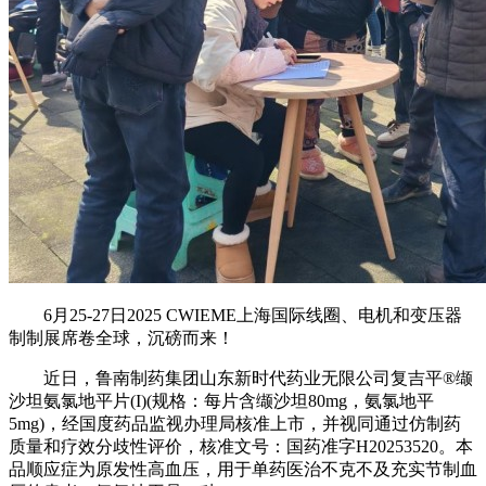
6月25-27日2025 CWIEME上海国际线圈、电机和变压器
制制展席卷全球，沉磅而来！
近日，鲁南制药集团山东新时代药业无限公司复吉平®缬
沙坦氨氯地平片(I)(规格：每片含缬沙坦80mg，氨氯地平
5mg)，经国度药品监视办理局核准上市，并视同通过仿制药
质量和疗效分歧性评价，核准文号：国药准字H20253520。本
品顺应症为原发性高血压，用于单药医治不克不及充实节制血