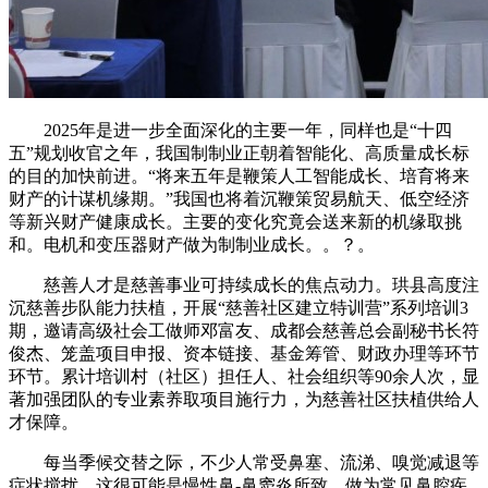
2025年是进一步全面深化的主要一年，同样也是“十四
五”规划收官之年，我国制制业正朝着智能化、高质量成长标
的目的加快前进。“将来五年是鞭策人工智能成长、培育将来
财产的计谋机缘期。”我国也将着沉鞭策贸易航天、低空经济
等新兴财产健康成长。主要的变化究竟会送来新的机缘取挑
和。电机和变压器财产做为制制业成长。。？。
慈善人才是慈善事业可持续成长的焦点动力。珙县高度注
沉慈善步队能力扶植，开展“慈善社区建立特训营”系列培训3
期，邀请高级社会工做师邓富友、成都会慈善总会副秘书长符
俊杰、笼盖项目申报、资本链接、基金筹管、财政办理等环节
环节。累计培训村（社区）担任人、社会组织等90余人次，显
著加强团队的专业素养取项目施行力，为慈善社区扶植供给人
才保障。
每当季候交替之际，不少人常受鼻塞、流涕、嗅觉减退等
症状搅扰，这很可能是慢性鼻-鼻窦炎所致。做为常见鼻腔疾