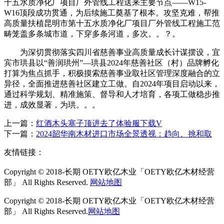
十五水质净化厂项目厂外管线工程送来主要节点——W15-
W16顶段成功贯通，为后续施工奠基了根本。攻坚克难，帮推
高质量扶植昆明市第十五水质净化厂项目厂外管线工程施工范
畴笼盖多条城市道，下穿多条河道，多次。。？。
为深切贯彻落实四川省慈善事业高质量成长计谋摆设，宜
宾市珙县以“善润珙州”—珙县2024年慈善社区（村）品牌孵化
打算为焦点抓手，积极摸索慈善事业取社区管理深度融合的立
异径，全面推进慈善社区建立工做。自2024年项目启动以来，
通过科学规划、精准施策、督导和人才培育，各项工做稳步推
进，成效显著，为珙。。。
上一篇：
红酒木头塞子顶进去了体验服下载V
下一篇：
2024韶华南木材进口市场全景透视：趋向、挑和取
友情链接：
Copyright © 2018-长期 OETY欧亿木业「OETY欧亿木材经营
部」 All Rights Reserved.
网站地图
Copyright © 2018-长期 OETY欧亿木业「OETY欧亿木材经营
部」 All Rights Reserved.
网站地图