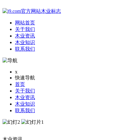
网站首页
关于我们
木业资讯
木业知识
联系我们
x
快速导航
首页
关于我们
木业资讯
木业知识
联系我们
木业资讯