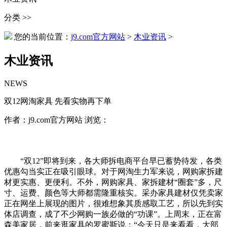
分类 >>
您的当前位置：
j9.com官方网站
>
木业资讯
>
木业资讯
NEWS
双12网淘家具 先看实物再下单
作者：j9.com官方网站 浏览：
“双12”即将到来，各大师拆电商平台早已蓄势待发，各类
优惠勾当实正在吸引眼球。对于网淘生力军来说，网购家拆建
材更实惠、更便利。不外，网购家具、家拆建材“圈套”多，尺
寸、运费、颜色等大师都需隆重核实。采办家具建材仅凭卖家
正在网坐上展现的图片，很难想象其质感取工艺，所以先到实
体店调查，成了不少网购一族必做的“功课”。上周末，正在富
森美家居，前来逛家具的罗蜜斯说：“今天只是来看看，大部