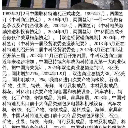
1983年3月2日中国取科特迪瓦正式建交。1996年7月，两国签
订《中科商业协定》。2018年9月，两国签订“一带一”合做备
忘录以及产能合做和谈。2002年9月，两国签订《中科相关激
励推进和投资协定》。2024年9月，两国签订《中科配合成长
合做伙伴关系框架协定》。【双边经贸磋商机制】2000年，中
科签订《中科第一届经贸混委会漫谈纪要》。2013 年5月正在
科特迪瓦召开第二届中科经贸混委会；2017年3月正在阿比让
召开第三届，2023年 11月正在召开第四届。中科双边商业额
近年来稳步增加，中国已持续六年成为科特迪瓦第一大商业伙
伴。据中国海关统计，2023年双边商业总额达到52。8亿美
元，同比增加21%。2024年1-9月， 双边商业总额为36。2亿美
元，同比削减12。7%。我自科进口次要产物为橡胶、石油、
矿 物、生果、钢铁、海鲜、可可及制成品、木材及制成品、
棉花。对科出口次要产物为电 器和机械设备、汽车农机、钢
铁、化工产物、钢铁成品、海鲜、家具家居。2023年，中国对
科特迪瓦出口前十大商品类别包罗电器和机械设备、汽车农
机、钢 铁、化工产物、钢铁成品、塑料成品、海鲜、家具家
居。中国从科特迪瓦进口前十大商 品类别包罗橡胶、石油、
矿物、生果、钢铁、海鲜、可可及制成品、木材及制成品、棉
花。据中国商务部统计，2023年，中国对科特迪瓦间接投资流