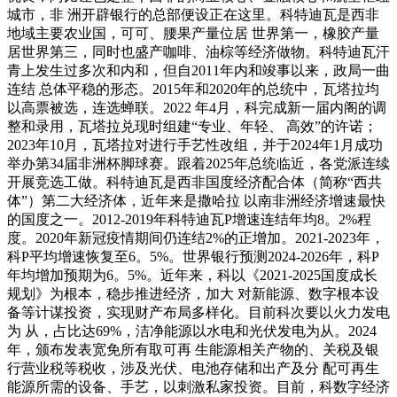
城市，非 洲开辟银行的总部便设正在这里。科特迪瓦是西非
地域主要农业国，可可、腰果产量位居 世界第一，橡胶产量
居世界第三，同时也盛产咖啡、油棕等经济做物。科特迪瓦汗
青上发生过多次和内和，但自2011年内和竣事以来，政局一曲
连结 总体平稳的形态。2015年和2020年的总统中，瓦塔拉均
以高票被选，连选蝉联。2022 年4月，科完成新一届内阁的调
整和录用，瓦塔拉兑现时组建“专业、年轻、 高效”的许诺；
2023年10月，瓦塔拉对进行手艺性改组，并于2024年1月成功
举办第34届非洲杯脚球赛。跟着2025年总统临近，各党派连续
开展竞选工做。科特迪瓦是西非国度经济配合体（简称“西共
体”）第二大经济体，近年来是撒哈拉 以南非洲经济增速最快
的国度之一。2012-2019年科特迪瓦P增速连结年均8。2%程
度。2020年新冠疫情期间仍连结2%的正增加。2021-2023年，
科P平均增速恢复至6。5%。世界银行预测2024-2026年，科P
年均增加预期为6。5%。近年来，科以《2021-2025国度成长
规划》为根本，稳步推进经济，加大 对新能源、数字根本设
备等计谋投资，实现财产布局多样化。目前科次要以火力发电
为 从，占比达69%，洁净能源以水电和光伏发电为从。2024
年，颁布发表宽免所有取可再 生能源相关产物的、关税及银
行营业税等税收，涉及光伏、电池存储和出产及分 配可再生
能源所需的设备、手艺，以刺激私家投资。目前，科数字经济