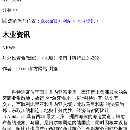
分类 >>
您的当前位置：
j9.com官方网站
>
木业资讯
>
木业资讯
NEWS
对外投资合做国别（地域）指南【科特迪瓦-202
作者：j9.com官方网站 浏览：
科特迪瓦位于西非几内亚湾沿岸，因汗青上曾洲最大的象
牙商业集散地，故得 名“象牙海岸”（即“科特迪瓦”法文寄
义）。西取利比里亚和几内亚交壤，北取马里和基 纳法索为
邻，东取加纳相连，地舆十分优胜。经济首都阿比让
（Abidjan）具有西非 最大口岸，洲西海岸的海运要道，辐射
布基纳法索、马里、尼日尔等周边内陆国度；同时因根本设备
优良，阿比让也是整个西非的商业核心、金融核心和航空枢纽