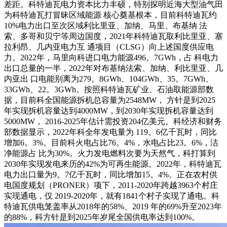
差距。科特迪瓦电力资本比力丰硕，特别探明近海大型油气田
为科特迪瓦打冒昧区域能源 核心奠基根本，目前科特迪瓦约
10%电力出口至次区域利比里亚、加纳、马里、布基纳 法
索、多哥和贝宁等周边国度，2021年科特迪瓦取利比里亚、塞
拉利昂、几内亚电力互 通项目（CLSG）向上述国度供应电
力。2022年，马里向科进口电力能源496。7GWh，占 科电力
出口总量的一半，2022年对布基纳法索、加纳、利比里亚、几
内亚出 口电能别离为279。8GWh、104GWh、35。7GWh、
33GWh、22。3GWh。按照科特迪瓦矿业、石油取能源部数
据，目前科全国能源拆机总容量为2548MW， 方针是到2025
年实现拆机容量达到4000MW，到2030年实现拆机容量达到
5000MW， 2016-2025年估计需投资204亿美元。科经济和财务
部数据显示，2022年科全年发电量为 119。6亿千瓦时，同比
增加6。3%。目前科火电占比76。4%，水电占比23。6%，洁
净能源占 比为30%。火力发电燃料次要为天然气，科打算到
2030年实现发电来历的42%为可再生能源。2022年，科特迪瓦
电力出口量为9。7亿千瓦时，同比增加15。4%。正在农村供
电国度规划（PRONER）项下，2011-2020年跨越3963个村庄
实现通电，仅 2019-2020年，就有1841个村子实现了通电。科
特迪瓦供电笼盖率从2018年的58%、2019 年的69%升至2023年
的88%，科方针是到2025年岁尾全国供电率达到100%。