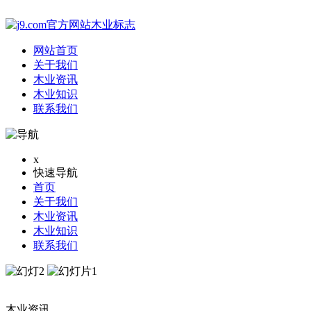
网站首页
关于我们
木业资讯
木业知识
联系我们
x
快速导航
首页
关于我们
木业资讯
木业知识
联系我们
木业资讯