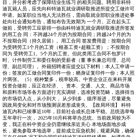
目，并分析考虑了保障结业生练习 的相关问题。聘用非科特
迪瓦籍人员，应先向科特迪瓦就业调研取推进所提交工做许可
申请。如某职位当地人无法胜任，需由取就业部职业推进处事
处向社会通知布告，通知布告无效期为 一个月。正在起头工
做前，受聘劳工应获得一份由科特迪瓦就业调研取推进所签发
的用工合 同：不跨越24个月的为按期合同；跨越24个月的为
不按期合同（持久居留）。用工合同 签发费用是：按期合同
为受聘劳工1个月的工资（根基工资+超额工资）；不按期合
同为 受聘劳工1。5个月的工资。但此类用工合同不包罗计
时、计件制劳工和委任制的受薪者（董 事长兼总司理、总司
理、副总司理）。外籍招聘者应提交以下材料：本人工申请一
份；签发的工做合同复印件一份；栖身证复印件一份；本人照
片两张。（5）税种繁多，税率较高。中资企业正在来科开展
投资合做前，应正在经济、、资本、交通、人文、商品市场
和原料市场等各方面进行充实调研，选准投资范畴，选择得当
的市场切入点，从小到大， 从少到多，循序渐进，尽量避免
因政局变化和对市场预测误差形成丧失。【政局环境】 科特
迪瓦内和已竣事近10年，目前社会成长总体平稳。总统选举每
五年举行一次， 2025年10月科将举办总统。当前政局较为不
变，我正在科中资企业仍需继续亲近关心 本地场面地步成
长，避免参取本地选举，提前成立应急机制，规避风险，确保