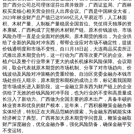
货广西分公司总司理张谊芬出席并致辞，广西证监局、广西林
权买卖核心相关营业担任人出席会议。广西是中国林业大省，
2023年林业财产总产值已达9569亿元人平易近币，人工林面
积、木材产量、人制板产量稳居全国首位。凭仗得天独厚的资
本禀赋，广西构成了完整的木材财产链。原木价钱波动、市场
风险办理一直是企业面对的挑和。原木期货的推出，为企业供
给了全新的风险对冲东西，帮帮企业应对市场不确定性，提拔
价钱通明度和市场不变性。自11月18日起，大连商品买卖所正
式推出原木期货合约，这一行动为广西等次要产区的企业、种
植户以及整个行业带来了更大的成长机缘和风险保障。会议期
间，取会代表就原木期货的市场机制、分享了对市场趋向、价
钱波动及风险对冲策略的贵重经验。自治区党委金融办本钱市
场处担任人暗示，原木期货和期权的成功上市，标记着我国期
货市场成长进入新阶段。这一金融立异东西为财产链上的企业
供给了无效的价钱风险对冲手段，也为行业的不变和高质量成
长注入了新动力。广西做为全国主要的原木出产，具备丰硕的
林业资本和优良的财产根本，近年来，广西积极鞭策金融办事
实体经济，特别正在大商品范畴的摸索，为金融东西赋能实体
经济树立了典型。广西将加大原木期货学问普及，鞭策金融取
财产深度融合，优化金融办事，强化风险防备，确保金融平安
不变运转。