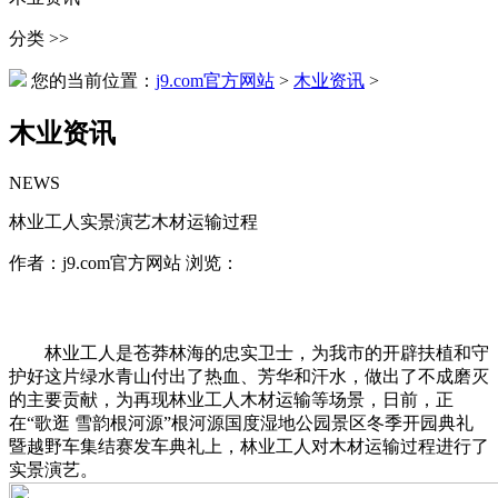
分类 >>
您的当前位置：
j9.com官方网站
>
木业资讯
>
木业资讯
NEWS
林业工人实景演艺木材运输过程
作者：j9.com官方网站 浏览：
林业工人是苍莽林海的忠实卫士，为我市的开辟扶植和守
护好这片绿水青山付出了热血、芳华和汗水，做出了不成磨灭
的主要贡献，为再现林业工人木材运输等场景，日前，正
在“歌逛 雪韵根河源”根河源国度湿地公园景区冬季开园典礼
暨越野车集结赛发车典礼上，林业工人对木材运输过程进行了
实景演艺。